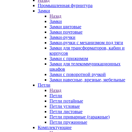
Назад
Промышленная фурнитура
Замки
Назад
Замки
Замки щитовые
Замки почтовые
Замки-ручки
Замки-ручки с механизмом под тяги
Замки для трансформаторов, кабин и
корпусов
Замки с прижимом
Замки для телекоммуникационных
шкафов
Замки с поворотной ручкой
Замки навесные, врезные, мебельные
Петли
Назад
Петли
Петли потайные
Петли угловые
Петли листовые
Петли приварные (гаражные)
Петли пружинные
Комплектующие