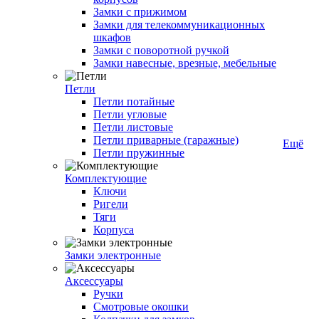
Замки с прижимом
Замки для телекоммуникационных
шкафов
Замки с поворотной ручкой
Замки навесные, врезные, мебельные
Петли
Петли потайные
Петли угловые
Петли листовые
Петли приварные (гаражные)
Ещё
Петли пружинные
Комплектующие
Ключи
Ригели
Тяги
Корпуса
Замки электронные
Аксессуары
Ручки
Смотровые окошки