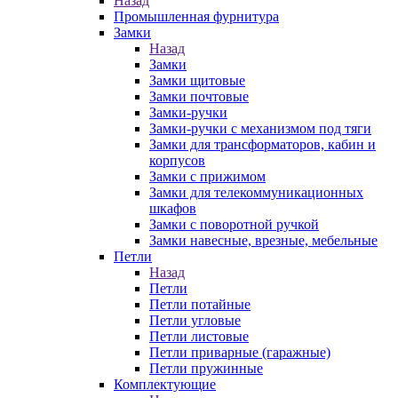
Назад
Промышленная фурнитура
Замки
Назад
Замки
Замки щитовые
Замки почтовые
Замки-ручки
Замки-ручки с механизмом под тяги
Замки для трансформаторов, кабин и
корпусов
Замки с прижимом
Замки для телекоммуникационных
шкафов
Замки с поворотной ручкой
Замки навесные, врезные, мебельные
Петли
Назад
Петли
Петли потайные
Петли угловые
Петли листовые
Петли приварные (гаражные)
Петли пружинные
Комплектующие