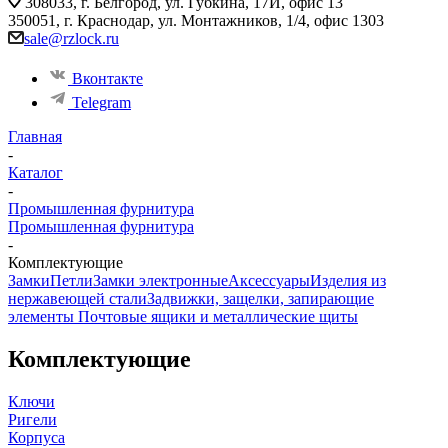
308033, г. Белгород, ул. Губкина, 17И, офис 13
350051, г. Краснодар, ул. Монтажников, 1/4, офис 1303
sale@rzlock.ru
Вконтакте
Telegram
Главная
-
Каталог
-
Промышленная фурнитура
Промышленная фурнитура
-
Комплектующие
Замки
Петли
Замки электронные
Аксессуары
Изделия из
нержавеющей стали
Задвижки, защелки, запирающие
элементы
Почтовые ящики и металлические щиты
Комплектующие
Ключи
Ригели
Корпуса