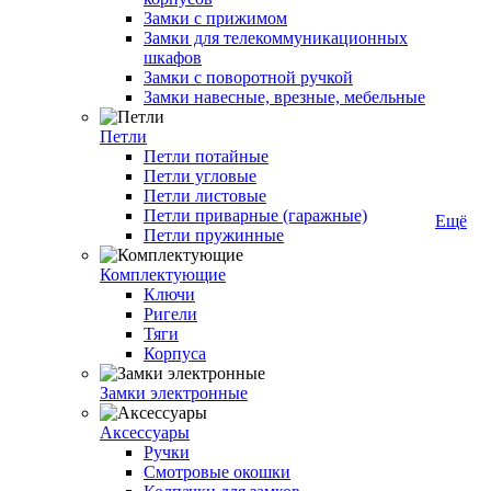
Замки с прижимом
Замки для телекоммуникационных
шкафов
Замки с поворотной ручкой
Замки навесные, врезные, мебельные
Петли
Петли потайные
Петли угловые
Петли листовые
Петли приварные (гаражные)
Ещё
Петли пружинные
Комплектующие
Ключи
Ригели
Тяги
Корпуса
Замки электронные
Аксессуары
Ручки
Смотровые окошки