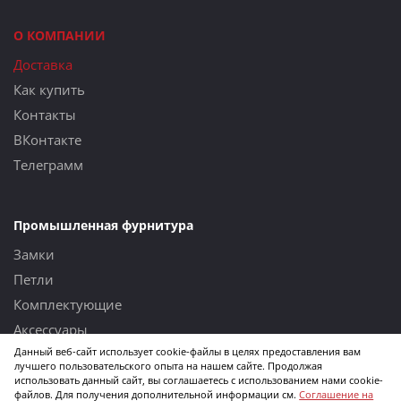
О КОМПАНИИ
Доставка
Как купить
Контакты
ВКонтакте
Телеграмм
Промышленная фурнитура
Замки
Петли
Комплектующие
Аксессуары
Данный веб-сайт использует cookie-файлы в целях предоставления вам
Изделия из нержавеющей стали
лучшего пользовательского опыта на нашем сайте. Продолжая
использовать данный сайт, вы соглашаетесь с использованием нами cookie-
файлов. Для получения дополнительной информации см.
Соглашение на