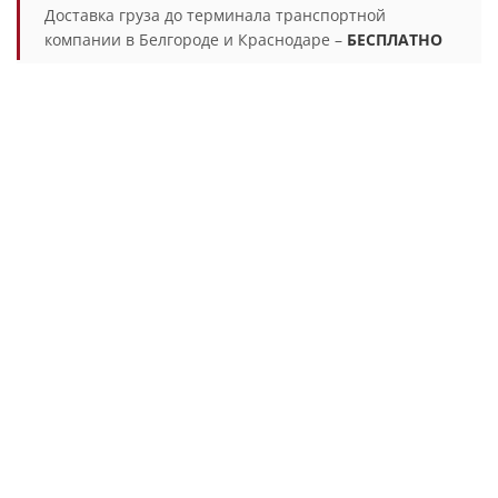
Доставка груза до терминала транспортной
компании в Белгороде и Краснодаре –
БЕСПЛАТНО
ПРОИЗВОДИМ
ПРОМЫШЛЕННУЮ
ФУРНИТУРУ И
КОМПЛЕКТУЮЩИЕ ДЛЯ
ЭЛЕКТРОЩИТОВ С 2013
ГОДА
Надёжная альтернатива OSKAR, MESAN, DIRAK,
ATOS, ROZTOCZE, EMKA, DELE — с гарантией