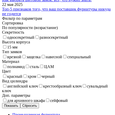
22 мая 2025
Топ-5 признаков того, что ваш поставщик фурнитуры никуда
не годится
Фильтр по параметрам
Сортировка
По популярности (возрастание)
Секретность
односекретный
разносекретный
Высота корпуса
15 мм
Тип замков
врезной
защелка
навесной
специальный
Материал
полиамид
сталь
ЦАМ
Цвет
красный
хром
черный
Вид цилиндра
английский ключ
крестообразный ключ
сувальдный
ключ
Доп. параметры
для архивного шкафа
сейфовый
Сбросить
Промышленная фурнитура