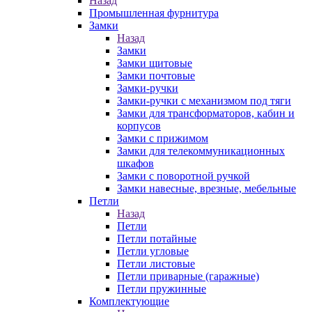
Назад
Промышленная фурнитура
Замки
Назад
Замки
Замки щитовые
Замки почтовые
Замки-ручки
Замки-ручки с механизмом под тяги
Замки для трансформаторов, кабин и
корпусов
Замки с прижимом
Замки для телекоммуникационных
шкафов
Замки с поворотной ручкой
Замки навесные, врезные, мебельные
Петли
Назад
Петли
Петли потайные
Петли угловые
Петли листовые
Петли приварные (гаражные)
Петли пружинные
Комплектующие