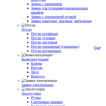
Замки с прижимом
Замки для телекоммуникационных
шкафов
Замки с поворотной ручкой
Замки навесные, врезные, мебельные
Петли
Петли потайные
Петли угловые
Петли листовые
Петли приварные (гаражные)
Ещё
Петли пружинные
Комплектующие
Ключи
Ригели
Тяги
Корпуса
Замки электронные
Аксессуары
Ручки
Смотровые окошки