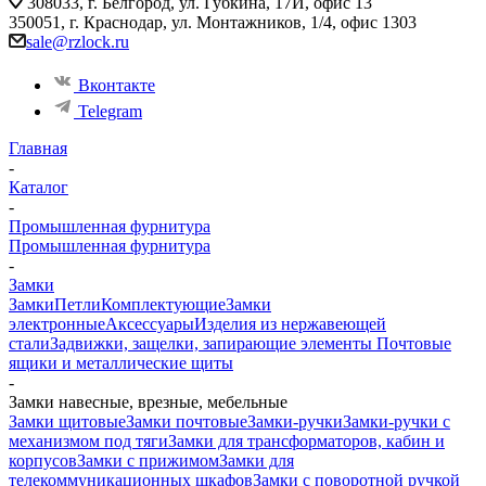
308033, г. Белгород, ул. Губкина, 17И, офис 13
350051, г. Краснодар, ул. Монтажников, 1/4, офис 1303
sale@rzlock.ru
Вконтакте
Telegram
Главная
-
Каталог
-
Промышленная фурнитура
Промышленная фурнитура
-
Замки
Замки
Петли
Комплектующие
Замки
электронные
Аксессуары
Изделия из нержавеющей
стали
Задвижки, защелки, запирающие элементы
Почтовые
ящики и металлические щиты
-
Замки навесные, врезные, мебельные
Замки щитовые
Замки почтовые
Замки-ручки
Замки-ручки с
механизмом под тяги
Замки для трансформаторов, кабин и
корпусов
Замки с прижимом
Замки для
телекоммуникационных шкафов
Замки с поворотной ручкой