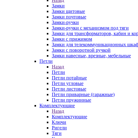
Назад
Замки
Замки щитовые
Замки почтовые
Замки-ручки
Замки-ручки с механизмом под тяги
Замки для трансформаторов, кабин и ко
Замки с прижимом
Замки для телекоммуникационных шка
Замки с поворотной ручкой
Замки навесные, врезные, мебельные
Петли
Назад
Петли
Петли потайные
Петли угловые
Петли листовые
Петли приварные (гаражные)
Петли пружинные
Комплектующие
Назад
Комплектующие
Ключи
Ригели
Тяги