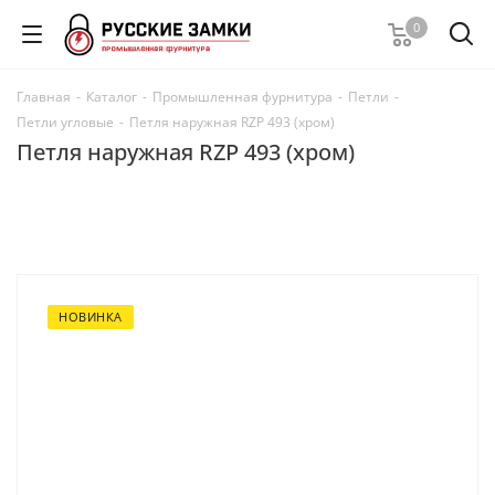
0
Главная
-
Каталог
-
Промышленная фурнитура
-
Петли
-
Петли угловые
-
Петля наружная RZP 493 (хром)
Петля наружная RZP 493 (хром)
НОВИНКА