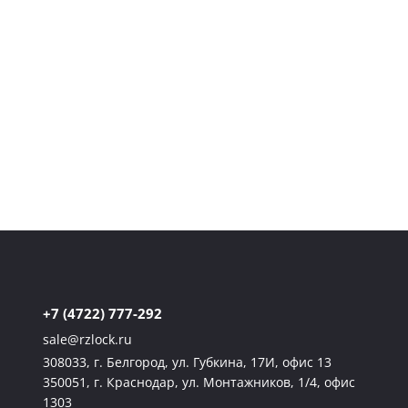
ЭЛЕКТРОЩИТОВ С 2013
ГОДА
Надёжная альтернатива OSKAR, MESAN, DIRAK,
ATOS, ROZTOCZE, EMKA, DELE — с гарантией
качества. Производим промышленную
фурнитуру для щитового оборудования, на
которую можно положиться в любых условиях.
+7 (4722) 777-292
sale@rzlock.ru
308033, г. Белгород, ул. Губкина, 17И, офис 13
350051, г. Краснодар, ул. Монтажников, 1/4, офис
1303