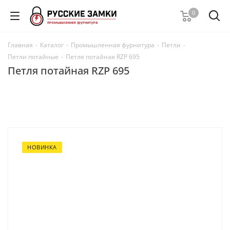
0
Главная
-
Каталог
-
Промышленная фурнитура
-
Петли
-
Петли потайные
-
Петля потайная RZP 695
Петля потайная RZP 695
НОВИНКА