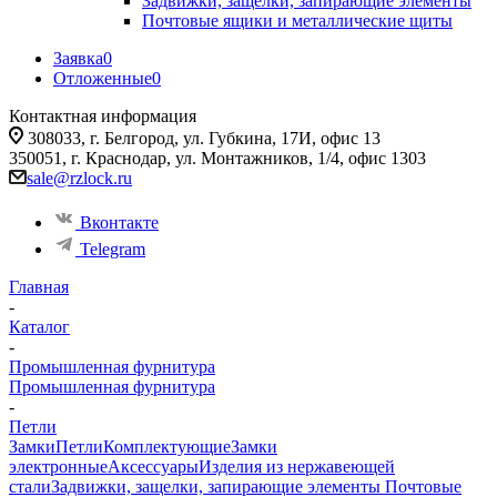
Задвижки, защелки, запирающие элементы
Почтовые ящики и металлические щиты
Заявка
0
Отложенные
0
Контактная информация
308033, г. Белгород, ул. Губкина, 17И, офис 13
350051, г. Краснодар, ул. Монтажников, 1/4, офис 1303
sale@rzlock.ru
Вконтакте
Telegram
Главная
-
Каталог
-
Промышленная фурнитура
Промышленная фурнитура
-
Петли
Замки
Петли
Комплектующие
Замки
электронные
Аксессуары
Изделия из нержавеющей
стали
Задвижки, защелки, запирающие элементы
Почтовые