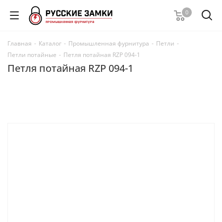
0
Главная
-
Каталог
-
Промышленная фурнитура
-
Петли
-
Петли потайные
-
Петля потайная RZP 094-1
Петля потайная RZP 094-1