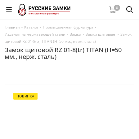
0
Главная
-
Каталог
-
Промышленная фурнитура
-
Изделия из нержавеющей стали
-
Замки
-
Замки щитовые
-
Замок
щитовой RZ 01-8(tr) TITAN (H=50 мм., нерж. сталь)
Замок щитовой RZ 01-8(tr) TITAN (H=50
мм., нерж. сталь)
НОВИНКА