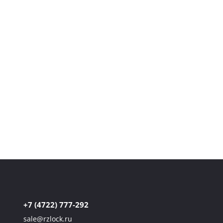
ФУРНИТУРУ И
КОМПЛЕКТУЮЩИЕ ДЛЯ
ЭЛЕКТРОЩИТОВ С 2013
ГОДА
Надёжная альтернатива OSKAR, MESAN, DIRAK,
ATOS, ROZTOCZE, EMKA, DELE — с гарантией
качества. Производим промышленную
фурнитуру для щитового оборудования, на
которую можно положиться в любых условиях.
+7 (4722) 777-292
sale@rzlock.ru