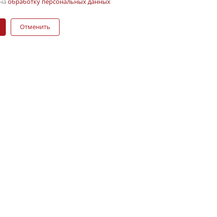
 на
обработку персональных данных
Отменить
РОМЫШЛЕННУЮ
МПЛЕКТУЮЩИЕ ДЛЯ
2013 ГОДА
 DIRAK, ATOS, ROZTOCZE, EMKA, DELE — с
мышленную фурнитуру для щитового
житься в любых условиях.