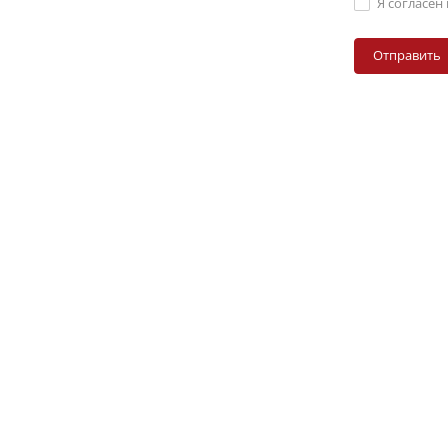
Я согласен
ПРОИЗВОДИМ П
ФУРНИТУРУ И КО
ЭЛЕКТРОЩИТОВ С 
Надёжная альтернатива OSKAR, MESAN,
гарантией качества. Производим про
оборудования, на которую можно поло