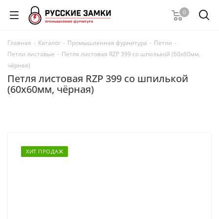
0
Главная
-
Каталог
-
Промышленная фурнитура
-
Петли
-
Петли листовые
-
Петля листовая RZP 399 со шпилькой (60х60мм,
чёрная)
Петля листовая RZP 399 со шпилькой
(60х60мм, чёрная)
ХИТ ПРОДАЖ