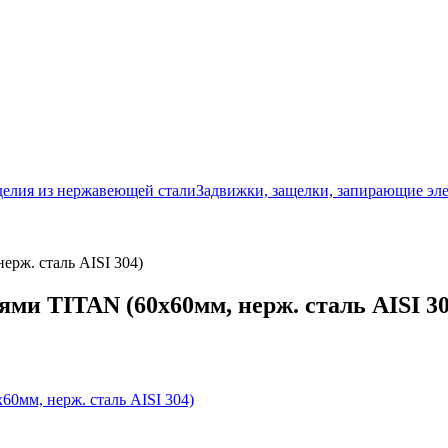
делия из нержавеющей стали
Задвижки, защелки, запирающие э
ерж. сталь AISI 304)
ями TITAN (60х60мм, нерж. сталь AISI 30