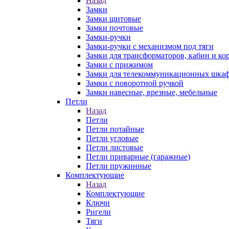
Назад
Замки
Замки щитовые
Замки почтовые
Замки-ручки
Замки-ручки с механизмом под тяги
Замки для трансформаторов, кабин и ко
Замки с прижимом
Замки для телекоммуникационных шка
Замки с поворотной ручкой
Замки навесные, врезные, мебельные
Петли
Назад
Петли
Петли потайные
Петли угловые
Петли листовые
Петли приварные (гаражные)
Петли пружинные
Комплектующие
Назад
Комплектующие
Ключи
Ригели
Тяги