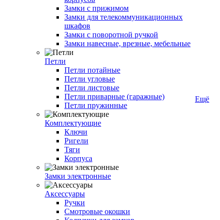
Замки с прижимом
Замки для телекоммуникационных
шкафов
Замки с поворотной ручкой
Замки навесные, врезные, мебельные
Петли
Петли потайные
Петли угловые
Петли листовые
Петли приварные (гаражные)
Ещё
Петли пружинные
Комплектующие
Ключи
Ригели
Тяги
Корпуса
Замки электронные
Аксессуары
Ручки
Смотровые окошки