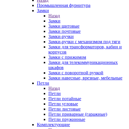
Назад
Промышленная фурнитура
Замки
Назад
Замки
Замки щитовые
Замки почтовые
Замки-ручки
Замки-ручки с механизмом под тяги
Замки для трансформаторов, кабин и
корпусов
Замки с прижимом
Замки для телекоммуникационных
шкафов
Замки с поворотной ручкой
Замки навесные, врезные, мебельные
Петли
Назад
Петли
Петли потайные
Петли угловые
Петли листовые
Петли приварные (гаражные)
Петли пружинные
Комплектующие